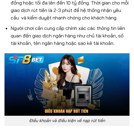
đồng hoặc tối đa lên đến 10 tỷ đồng. Thời gian cho mỗi
giao dịch rút tiền là 2-3 phút để hệ thống nhận yêu
cầu và kiểm duyệt nhanh chóng cho khách hàng.
Người chơi cần cung cấp chính xác các thông tin liên
quan đến giao dịch ngân hàng như chủ tài khoản, số
tài khoản, tên ngân hàng hoặc sao kê tài khoản.
Điều khoản và điều kiện về nạp rút tiền