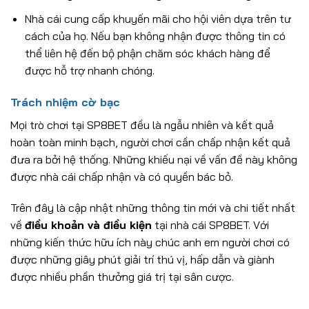
Nhà cái cung cấp khuyến mãi cho hội viên dựa trên tư
cách của họ. Nếu bạn không nhận được thông tin có
thể liên hệ đến bộ phận chăm sóc khách hàng để
được hỗ trợ nhanh chóng.
Trách nhiệm cờ bạc
Mọi trò chơi tại SP8BET đều là ngẫu nhiên và kết quả
hoàn toàn minh bạch, người chơi cần chấp nhận kết quả
đưa ra bởi hệ thống. Những khiếu nại về vấn đề này không
được nhà cái chấp nhận và có quyền bác bỏ.
Trên đây là cập nhật những thông tin mới và chi tiết nhất
về
điều khoản và điều kiện
tại nhà cái SP8BET. Với
những kiến thức hữu ích này chúc anh em người chơi có
được những giây phút giải trí thú vị, hấp dẫn và giành
được nhiều phần thưởng giá trị tại sân cược.