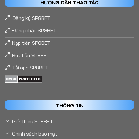
HƯỚNG DẪN THAO TÁC
Đăng ký SP8BET
Đăng nhập SP8BET
Nạp tiền SP8BET
Rút tiền SP8BET
Tải app SP8BET
THÔNG TIN
Giới thiệu SP8BET
Chính sách bảo mật