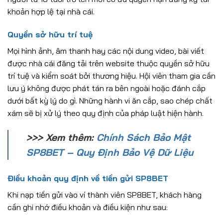
khoản hợp lệ tại nhà cái.
Quyền sở hữu trí tuệ
Mọi hình ảnh, âm thanh hay các nội dung video, bài viết
được nhà cái đăng tải trên website thuộc quyền sở hữu
trí tuệ và kiểm soát bởi thương hiệu. Hội viên tham gia cần
lưu ý không được phát tán ra bên ngoài hoặc đánh cắp
dưới bất kỳ lý do gì. Những hành vi ăn cắp, sao chép chất
xám sẽ bị xử lý theo quy định của pháp luật hiện hành.
>>> Xem thêm:
Chính Sách Bảo Mật
SP8BET – Quy Định Bảo Vệ Dữ Liệu
Điều khoản quy định về tiền gửi SP8BET
Khi nạp tiền gửi vào ví thành viên SP8BET, khách hàng
cần ghi nhớ điều khoản và điều kiện như sau: