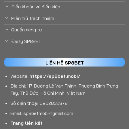
Điều khoản và điều kiện
Miễn trừ trách nhiệm
Quyền riêng tư
Đại lý SP8BET
LIÊN HỆ SP8BET
Website:
https://sp8bet.mobi/
Địa chỉ: 117 Đường Lê Văn Thịnh, Phường Bình Trưng
Tây, Thủ Đức, Hồ Chí Minh, Việt Nam
Số điện thoại:
0902832878
Email:
sp8betmobi@gmail.com
Trang liên kết