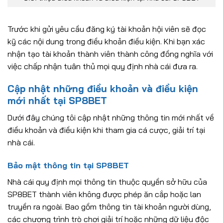
Trước khi gửi yêu cầu đăng ký tài khoản hội viên sẽ đọc
kỹ các nội dung trong điều khoản điều kiện. Khi bạn xác
nhận tạo tài khoản thành viên thành công đồng nghĩa với
việc chấp nhận tuân thủ mọi quy định nhà cái đưa ra.
Cập nhật những điều khoản và điều kiện
mới nhất tại SP8BET
Dưới đây chúng tôi cập nhật những thông tin mới nhất về
điều khoản và điều kiện khi tham gia cá cược, giải trí tại
nhà cái.
Bảo mật thông tin tại SP8BET
Nhà cái quy định mọi thông tin thuộc quyền sở hữu của
SP8BET thành viên không được phép ăn cắp hoặc lan
truyền ra ngoài. Bao gồm thông tin tài khoản người dùng,
các chương trình trò chơi giải trí hoặc những dữ liệu độc