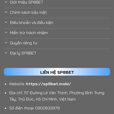
Giới thiệu SP8BET
Chính sách bảo mật
Điều khoản và điều kiện
Miễn trừ trách nhiệm
Quyền riêng tư
Đại lý SP8BET
LIÊN HỆ SP8BET
Website:
https://sp8bet.mobi/
Địa chỉ: 117 Đường Lê Văn Thịnh, Phường Bình Trưng
Tây, Thủ Đức, Hồ Chí Minh, Việt Nam
Số điện thoại:
0902832878