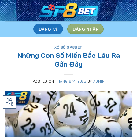
Skip
to
content
ĐĂNG KÝ
ĐĂNG NHẬP
XỔ SỐ SP8BET
Những Con Số Miền Bắc Lâu Ra
Gần Đây
POSTED ON
THÁNG 6 14, 2025
BY
ADMIN
14
Th6