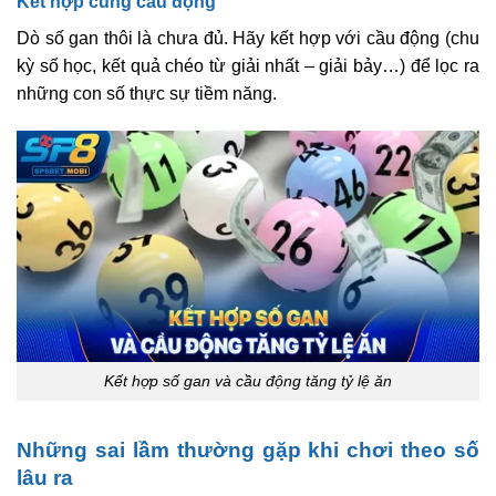
Kết hợp cùng cầu động
Dò số gan thôi là chưa đủ. Hãy kết hợp với cầu động (chu
kỳ số học, kết quả chéo từ giải nhất – giải bảy…) để lọc ra
những con số thực sự tiềm năng.
Kết hợp số gan và cầu động tăng tỷ lệ ăn
Những sai lầm thường gặp khi chơi theo số
lâu ra