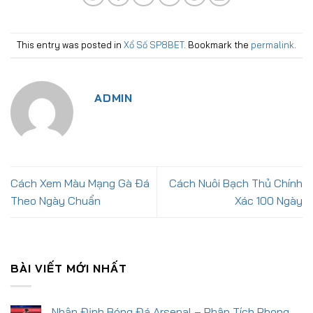
This entry was posted in
Xổ Số SP8BET
. Bookmark the
permalink
.
ADMIN
Cách Xem Màu Mạng Gà Đá
Cách Nuôi Bạch Thủ Chính
Theo Ngày Chuẩn
Xác 100 Ngày
BÀI VIẾT MỚI NHẤT
Nhận Định Bóng Đá Arsenal – Phân Tích Phong