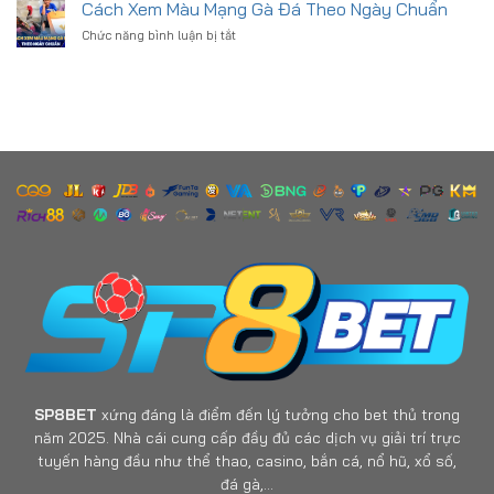
Xác
Cách Xem Màu Mạng Gà Đá Theo Ngày Chuẩn
Cao
Số
100
Dành
ở
Chức năng bình luận bị tắt
Miền
Ngày
Cho
Cách
Bắc
Cao
Xem
Lâu
Thủ
Màu
Ra
Mạng
Gần
Gà
Đây
Đá
Theo
Ngày
Chuẩn
SP8BET
xứng đáng là điểm đến lý tưởng cho bet thủ trong
năm 2025. Nhà cái cung cấp đầy đủ các dịch vụ giải trí trực
tuyến hàng đầu như thể thao, casino, bắn cá, nổ hũ, xổ số,
đá gà,...