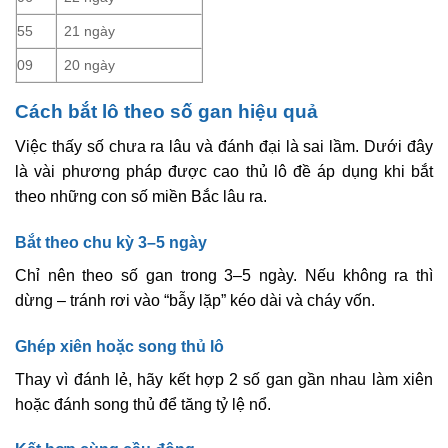
55
21 ngày
09
20 ngày
Cách bắt lô theo số gan hiệu quả
Việc thấy số chưa ra lâu và đánh đại là sai lầm. Dưới đây
là vài phương pháp được cao thủ lô đề áp dụng khi bắt
theo những con số miền Bắc lâu ra.
Bắt theo chu kỳ 3–5 ngày
Chỉ nên theo số gan trong 3–5 ngày. Nếu không ra thì
dừng – tránh rơi vào “bẫy lặp” kéo dài và cháy vốn.
Ghép xiên hoặc song thủ lô
Thay vì đánh lẻ, hãy kết hợp 2 số gan gần nhau làm xiên
hoặc đánh song thủ để tăng tỷ lệ nổ.