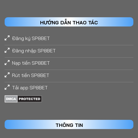
HƯỚNG DẪN THAO TÁC
Đăng ký SP8BET
Đăng nhập SP8BET
Nạp tiền SP8BET
Rút tiền SP8BET
Tải app SP8BET
THÔNG TIN