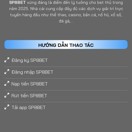
SP8BET
xứng đáng là điểm đến lý tưởng cho bet thủ trong
năm 2025. Nhà cái cung cấp đầy đủ các dịch vụ giải trí trực
tuyến hàng đầu như thể thao, casino, bắn cá, nổ hũ, xổ số,
đá gà,...
HƯỚNG DẪN THAO TÁC
Đăng ký SP8BET
Đăng nhập SP8BET
Nạp tiền SP8BET
Rút tiền SP8BET
Tải app SP8BET