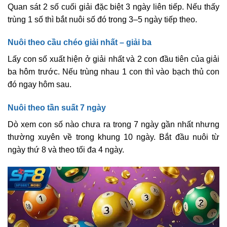
Quan sát 2 số cuối giải đặc biệt 3 ngày liên tiếp. Nếu thấy
trùng 1 số thì bắt nuôi số đó trong 3–5 ngày tiếp theo.
Nuôi theo cầu chéo giải nhất – giải ba
Lấy con số xuất hiện ở giải nhất và 2 con đầu tiên của giải
ba hôm trước. Nếu trùng nhau 1 con thì vào bạch thủ con
đó ngay hôm sau.
Nuôi theo tần suất 7 ngày
Dò xem con số nào chưa ra trong 7 ngày gần nhất nhưng
thường xuyên về trong khung 10 ngày. Bắt đầu nuôi từ
ngày thứ 8 và theo tối đa 4 ngày.