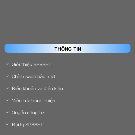
THÔNG TIN
Giới thiệu SP8BET
Chính sách bảo mật
Điều khoản và điều kiện
Miễn trừ trách nhiệm
Quyền riêng tư
Đại lý SP8BET