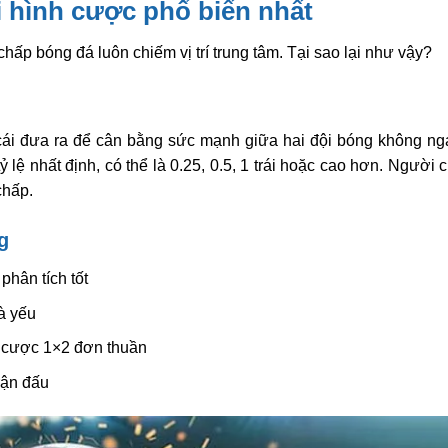
i hình cược phổ biến nhất
chấp bóng đá
luôn chiếm vị trí trung tâm. Tại sao lại như vậy?
 cái đưa ra để cân bằng sức mạnh giữa hai đội bóng không n
ỷ lệ nhất định, có thể là 0.25, 0.5, 1 trái hoặc cao hơn. Người 
chấp.
g
phân tích tốt
à yếu
 cược 1×2 đơn thuần
rận đấu