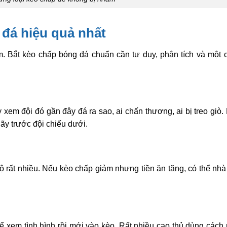
đá hiệu quả nhất
m. Bắt
kèo chấp bóng đá
chuẩn cần tư duy, phân tích và một 
 xem đội đó gần đây đá ra sao, ai chấn thương, ai bị treo giò.
gãy trước đội chiếu dưới.
 lộ rất nhiều. Nếu kèo chấp giảm nhưng tiền ăn tăng, có thể nhà
 xem tình hình rồi mới vào kèo. Rất nhiều cao thủ dùng cách