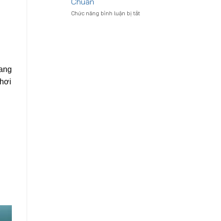
Chuẩn
Bắc
ở
Chức năng bình luận bị tắt
Lâu
Cách
Ra
Xem
Gần
Màu
Đây
Mạng
Gà
Đá
gang
Theo
Ngày
chơi
Chuẩn