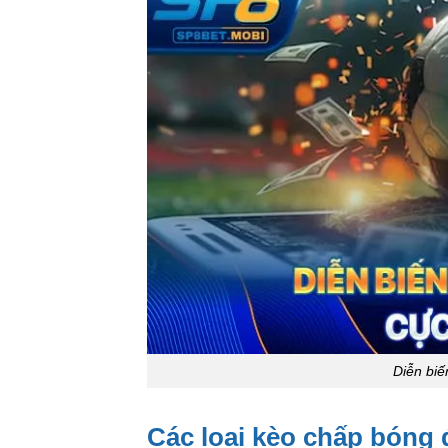
Diễn biế
Các loại kèo chấp bóng 