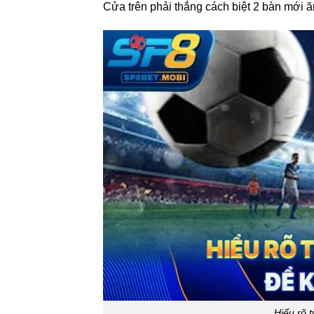
Cửa trên phải thắng cách biệt 2 bàn mới ăn
Hiểu rõ 