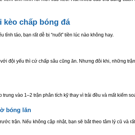
i kèo chấp bóng đá
ỉnh táo, bạn rất dễ bị “nuốt” tiền lúc nào không hay.
với đội yếu thì cứ chấp sâu cũng ăn. Nhưng đôi khi, những trậ
trung vào 1–2 trận phân tích kỹ thay vì trải đều và mất kiểm soá
iờ bóng lăn
ước trận. Nếu không cập nhật, bạn sẽ bắt theo tâm lý cũ và rấ