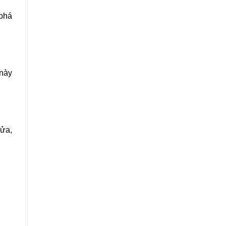
 phá
 này
nửa,