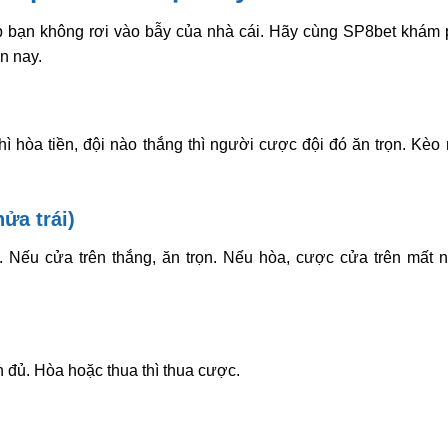
úp bạn không rơi vào bẫy của nhà cái. Hãy cùng SP8bet khám
n nay.
hì hòa tiền, đội nào thắng thì người cược đội đó ăn trọn. Kèo
ửa trái)
i. Nếu cửa trên thắng, ăn trọn. Nếu hòa, cược cửa trên mất 
ăn đủ. Hòa hoặc thua thì thua cược.